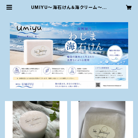
UMIYU～海石けん＆海クリーム～輪
島朝市で人気のスキンケア